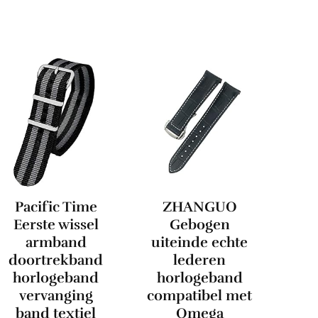
Pacific Time
ZHANGUO
Eerste wissel
Gebogen
armband
uiteinde echte
doortrekband
lederen
horlogeband
horlogeband
vervanging
compatibel met
band textiel
Omega