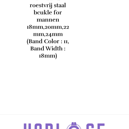
roestvrij staal
bcukle for
mannen
18mm,20mm,22
mm,24mm
(Band Color : 11,
Band Width :
18mm)