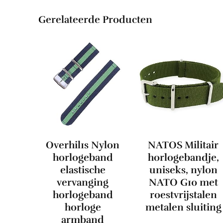
Gerelateerde Producten
Overhil1s Nylon
NATOS Militair
horlogeband
horlogebandje,
elastische
uniseks, nylon
vervanging
NATO G10 met
horlogeband
roestvrijstalen
horloge
metalen sluiting
armband