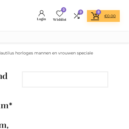
0
0
0
€
0.00
Login
Wishlist
Nautilus horloges mannen en vrouwen speciale
nd
mm*
m,