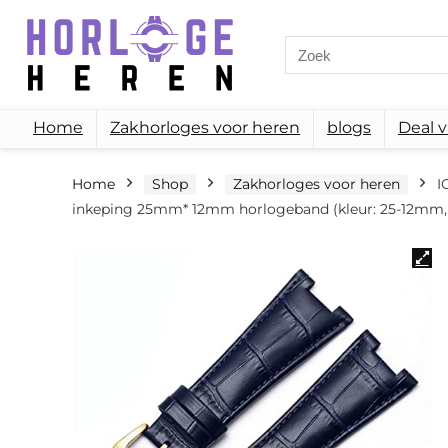
Search
for:
Home
Zakhorloges voor heren
blogs
Deal 
Home
Shop
Zakhorloges voor heren
I
inkeping 25mm* 12mm horlogeband (kleur: 25-12mm,