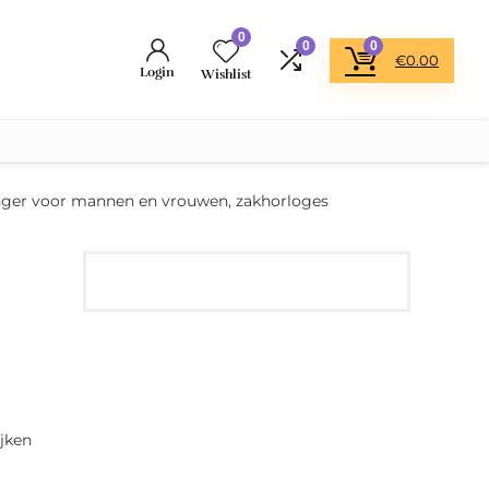
0
0
0
€
0.00
Login
Wishlist
nger voor mannen en vrouwen, zakhorloges
jken