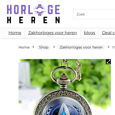
Search
for:
Home
Zakhorloges voor heren
blogs
Deal 
Home
Shop
Zakhorloges voor heren
V