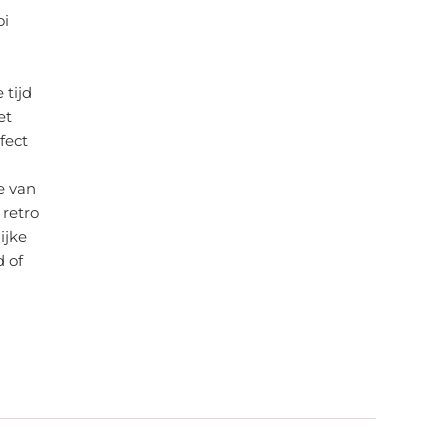
oi
 tijd
et
fect
e van
 retro
ijke
d of