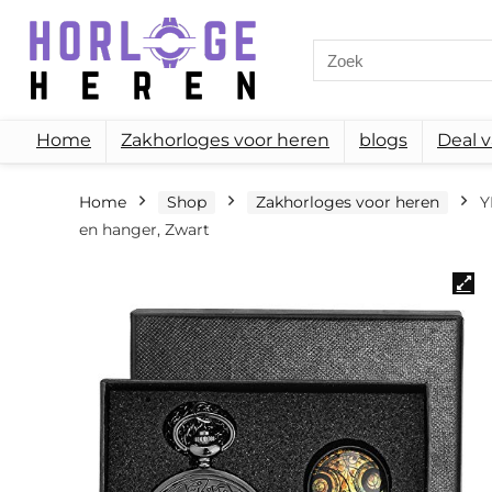
Search
for:
Home
Zakhorloges voor heren
blogs
Deal 
Home
Shop
Zakhorloges voor heren
Y
en hanger, Zwart