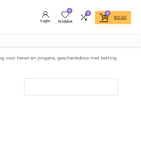
0
0
0
€
0.00
Login
Wishlist
ng voor heren en jongens, geschenkdoos met ketting