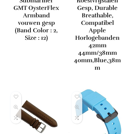
Submariner
Roestvrijstalen
GMT OysterFlex
Gesp, Durable
Armband
Breathable,
vouwen gesp
Compatibel
(Band Color : 2,
Apple
Size : 12)
Horlogebanden
42mm
44mm/38mm
40mm,Blue,38m
m