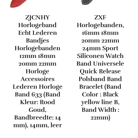
ZJCNHY
ZXF
Horlogeband
Horlogebanden,
Echt Lederen
16mm 18mm
Bandjes
20mm 22mm
Horlogebanden
24mm Sport
12mm 18mm
Siliconen Watch
20mm 22mm
Band Universele
Horloge
Quick Release
Accessoires
Polsband Band
Lederen Horloge
Bracelet (Band
Band 633 (Band
Color : Black
Kleur: Rood
yellow line B,
Goud,
Band Width :
Bandbreedte: 14
22mm)
mm), 14mm, leer