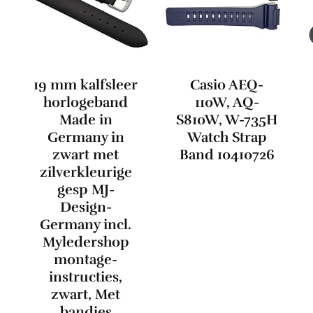
19 mm kalfsleer
Casio AEQ-
horlogeband
110W, AQ-
Made in
S810W, W-735H
Germany in
Watch Strap
zwart met
Band 10410726
zilverkleurige
gesp MJ-
Design-
Germany incl.
Myledershop
montage-
instructies,
zwart, Met
bandjes