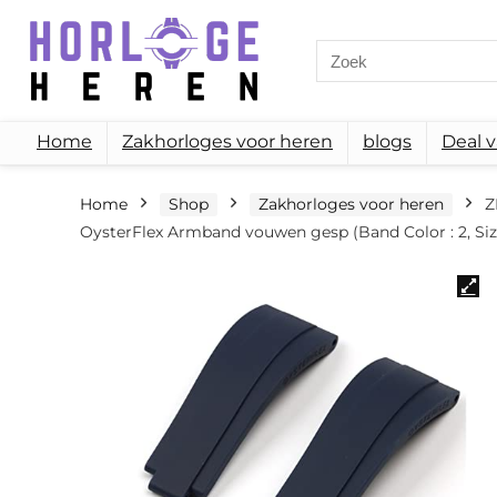
Search
for:
Home
Zakhorloges voor heren
blogs
Deal 
Home
Shop
Zakhorloges voor heren
Z
OysterFlex Armband vouwen gesp (Band Color : 2, Size