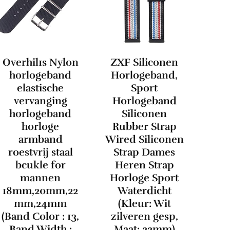
Overhil1s Nylon
ZXF Siliconen
horlogeband
Horlogeband,
elastische
Sport
vervanging
Horlogeband
horlogeband
Siliconen
horloge
Rubber Strap
armband
Wired Siliconen
roestvrij staal
Strap Dames
bcukle for
Heren Strap
mannen
Horloge Sport
18mm,20mm,22
Waterdicht
mm,24mm
(Kleur: Wit
(Band Color : 13,
zilveren gesp,
Band Width :
Maat: 22mm)