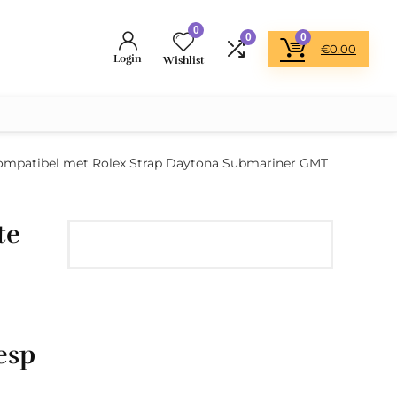
0
0
0
€
0.00
Login
Wishlist
ompatibel met Rolex Strap Daytona Submariner GMT
te
esp