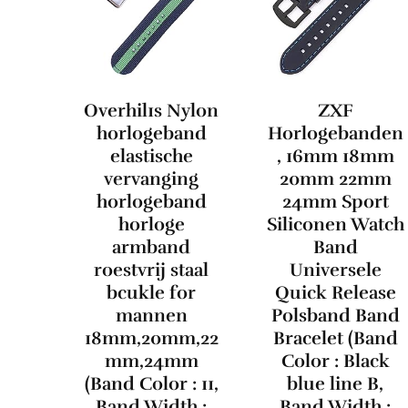
Overhil1s Nylon
ZXF
horlogeband
Horlogebanden
elastische
, 16mm 18mm
vervanging
20mm 22mm
horlogeband
24mm Sport
horloge
Siliconen Watch
armband
Band
roestvrij staal
Universele
bcukle for
Quick Release
mannen
Polsband Band
18mm,20mm,22
Bracelet (Band
mm,24mm
Color : Black
(Band Color : 11,
blue line B,
Band Width :
Band Width :