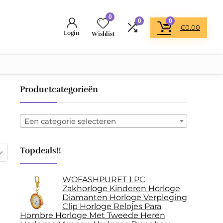
0
0
0
€
0.00
Login
Wishlist
Productcategorieën
Een categorie selecteren
Topdeals!!
WOFASHPURET 1 PC
Zakhorloge Kinderen Horloge
Diamanten Horloge Verpleging
Clip Horloge Relojes Para
Hombre Horloge Met Tweede Heren