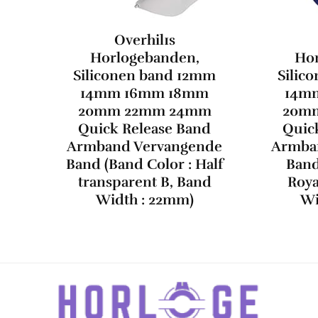
Overhil1s
Horlogebanden,
Hor
Siliconen band 12mm
Silic
14mm 16mm 18mm
14m
20mm 22mm 24mm
20m
Quick Release Band
Quic
Armband Vervangende
Armba
Band (Band Color : Half
Band
transparent B, Band
Roya
Width : 22mm)
Wi