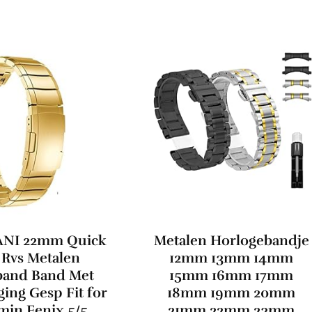
NI 22mm Quick
Metalen Horlogebandje
t Rvs Metalen
12mm 13mm 14mm
band Band Met
15mm 16mm 17mm
ging Gesp Fit for
18mm 19mm 20mm
in Fenix ​​5/5
21mm 22mm 23mm