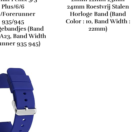
Plus/6/6
24mm Roestvrij Stalen
o/Forerunner
Horloge Band (Band
935/945
Color : 10, Band Width :
gebandjes (Band
22mm)
: A23, Band Width
unner 935 945)