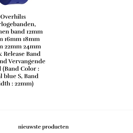
Overhil1s
logebanden,
onen band 12mm
m 16mm 18mm
m 22mm 24mm
k Release Band
nd Vervangende
 (Band Color :
l blue S, Band
dth : 22mm)
nieuwste producten