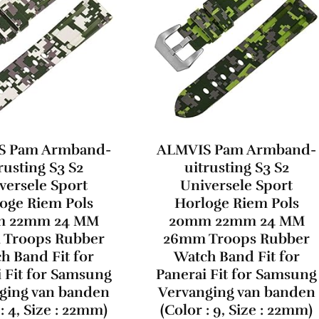
S Pam Armband-
ALMVIS Pam Armband-
rusting S3 S2
uitrusting S3 S2
versele Sport
Universele Sport
oge Riem Pols
Horloge Riem Pols
 22mm 24 MM
20mm 22mm 24 MM
Troops Rubber
26mm Troops Rubber
h Band Fit for
Watch Band Fit for
 Fit for Samsung
Panerai Fit for Samsung
ging van banden
Vervanging van banden
: 4, Size : 22mm)
(Color : 9, Size : 22mm)