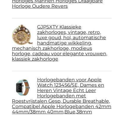
Horloges Mannen Horloges Draagbare
Horloge Oudere Revers
GJPSXTY Klassieke
zakhorloges, vintage, retro,
luxe goud, hol, automatische
handmatige wikkeling,
mechanisch zakhorloge, modieus
horloge, cadeau voor elegante vrouwen,
klassiek zakhorloge
Horlogebanden voor Apple
Watch 123456/SE, Dames en
Heren Vintage Echt Leer
Horlogebanden met
Roestvrijstalen Gesp, Durable Breathable,
Compatibel Apple Horlogebanden 42mm
44mm/38mm 40mm,Blue,38mm