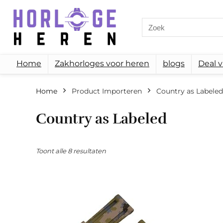
Search
for:
Home
Zakhorloges voor heren
blogs
Deal 
Home
Product Importeren
‎Country as Labeled
‎Country as Labeled
Toont alle 8 resultaten