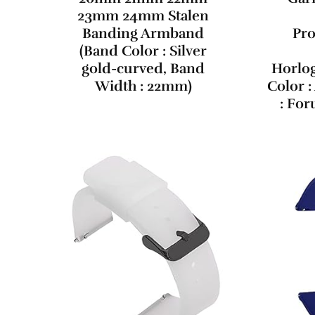
23mm 24mm Stalen
Banding Armband
Pr
(Band Color : Silver
gold-curved, Band
Horlo
Width : 22mm)
Color 
: For