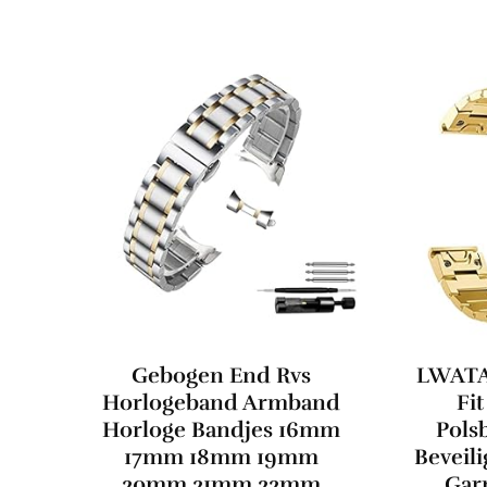
Gebogen End Rvs
LWATA
Horlogeband Armband
Fi
Horloge Bandjes 16mm
Pols
17mm 18mm 19mm
Beveili
20mm 21mm 22mm
Garm