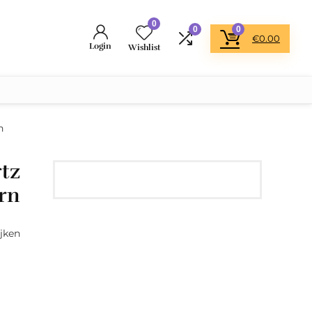
0
0
0
€
0.00
Login
Wishlist
n
tz
rn
jken