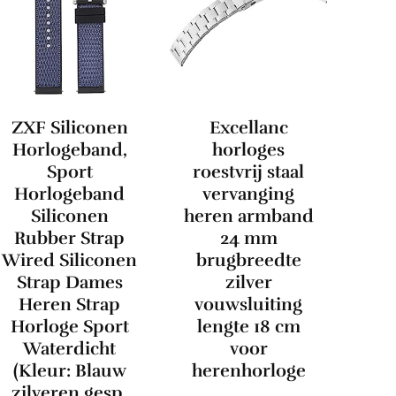
ZXF Siliconen
Excellanc
Horlogeband,
horloges
Sport
roestvrij staal
Horlogeband
vervanging
Siliconen
heren armband
Rubber Strap
24 mm
Wired Siliconen
brugbreedte
Strap Dames
zilver
Heren Strap
vouwsluiting
Horloge Sport
lengte 18 cm
Waterdicht
voor
(Kleur: Blauw
herenhorloge
zilveren gesp,