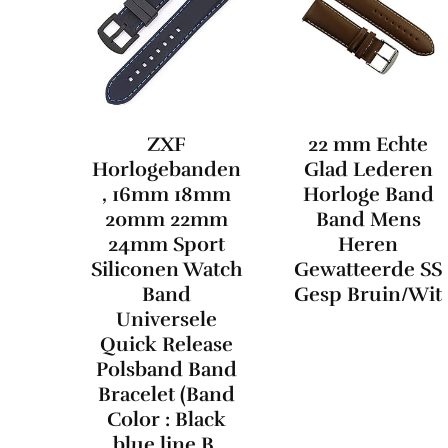
ZXF
22 mm Echte
Horlogebanden
Glad Lederen
, 16mm 18mm
Horloge Band
20mm 22mm
Band Mens
24mm Sport
Heren
Siliconen Watch
Gewatteerde SS
Band
Gesp Bruin/Wit
Universele
Quick Release
Polsband Band
Bracelet (Band
Color : Black
blue line B,