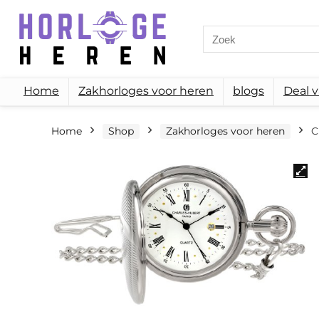
Search
for:
Home
Zakhorloges voor heren
blogs
Deal 
Home
Shop
Zakhorloges voor heren
C