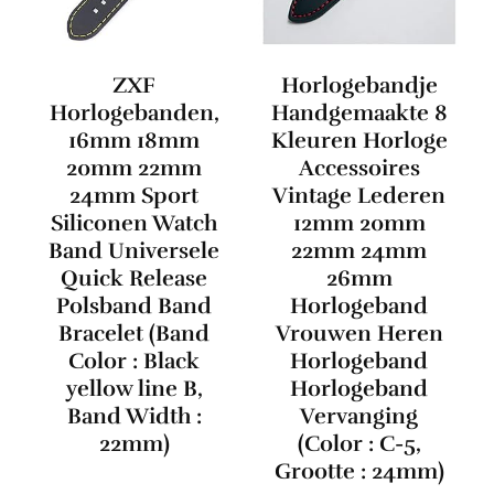
ZXF
Horlogebandje
Horlogebanden,
Handgemaakte 8
16mm 18mm
Kleuren Horloge
20mm 22mm
Accessoires
24mm Sport
Vintage Lederen
Siliconen Watch
12mm 20mm
Band Universele
22mm 24mm
Quick Release
26mm
Polsband Band
Horlogeband
Bracelet (Band
Vrouwen Heren
Color : Black
Horlogeband
yellow line B,
Horlogeband
Band Width :
Vervanging
22mm)
(Color : C-5,
Grootte : 24mm)