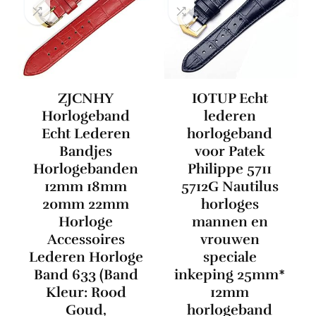
ZJCNHY
IOTUP Echt
Horlogeband
lederen
Echt Lederen
horlogeband
Bandjes
voor Patek
Horlogebanden
Philippe 5711
12mm 18mm
5712G Nautilus
20mm 22mm
horloges
Horloge
mannen en
Accessoires
vrouwen
Lederen Horloge
speciale
Band 633 (Band
inkeping 25mm*
Kleur: Rood
12mm
Goud,
horlogeband