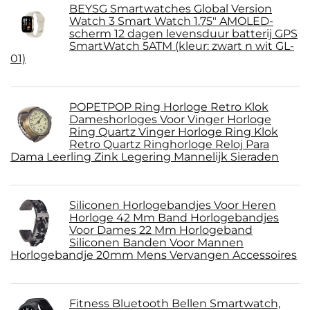
BEYSG Smartwatches Global Version
Watch 3 Smart Watch 1.75" AMOLED-
scherm 12 dagen levensduur batterij GPS
SmartWatch 5ATM (kleur: zwart n wit GL-
01)
POPETPOP Ring Horloge Retro Klok
Dameshorloges Voor Vinger Horloge
Ring Quartz Vinger Horloge Ring Klok
Retro Quartz Ringhorloge Reloj Para
Dama Leerling Zink Legering Mannelijk Sieraden
Siliconen Horlogebandjes Voor Heren
Horloge 42 Mm Band Horlogebandjes
Voor Dames 22 Mm Horlogeband
Siliconen Banden Voor Mannen
Horlogebandje 20mm Mens Vervangen Accessoires
Fitness Bluetooth Bellen Smartwatch,