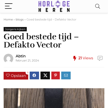
Home
»
blogs
»
Goed bestede tijd – Defakto Vector
Jongens kijken
Goed bestede tijd –
Defakto Vector
Abtin
21
Views
februari 21, 2024
0
Opslaan