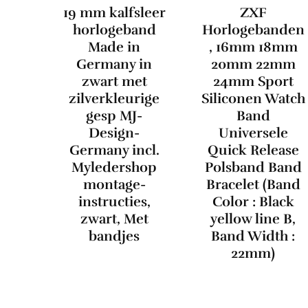
19 mm kalfsleer
ZXF
horlogeband
Horlogebanden
Made in
, 16mm 18mm
Germany in
20mm 22mm
zwart met
24mm Sport
zilverkleurige
Siliconen Watch
gesp MJ-
Band
Design-
Universele
Germany incl.
Quick Release
Myledershop
Polsband Band
montage-
Bracelet (Band
instructies,
Color : Black
zwart, Met
yellow line B,
bandjes
Band Width :
22mm)