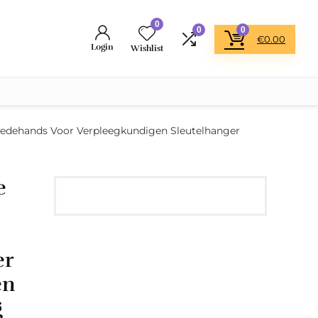
0
0
0
€
0.00
Login
Wishlist
eedehands Voor Verpleegkundigen Sleutelhanger
e
er
en
g