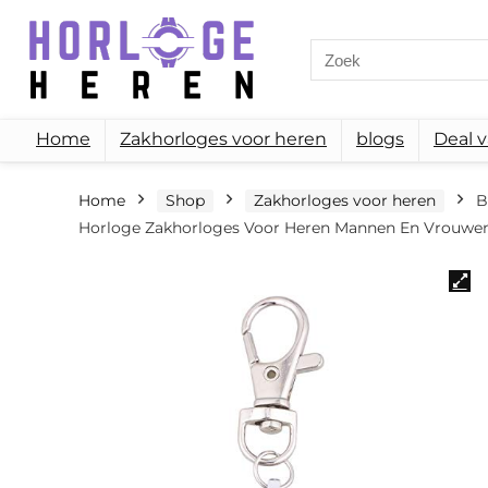
Search
for:
Home
Zakhorloges voor heren
blogs
Deal 
Home
Shop
Zakhorloges voor heren
B
Horloge Zakhorloges Voor Heren Mannen En Vrouwen 