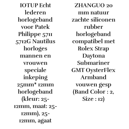
IOTUP Echt
ZHANGUO 20
lederen
mm natuur
horlogeband
zachte siliconen
voor Patek
rubber
Philippe 5711
horlogeband
5712G Nautilus
compatibel met
horloges
Rolex Strap
mannen en
Daytona
vrouwen
Submariner
speciale
GMT OysterFlex
inkeping
Armband
25mm* 12mm
vouwen gesp
horlogeband
(Band Color : 2,
(kleur: 25-
Size : 12)
12mm, maat: 25-
12mm), 25-
12mm, agaat