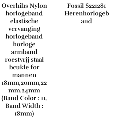
Overhil1s Nylon
Fossil S221281
horlogeband
Herenhorlogeb
elastische
and
vervanging
horlogeband
horloge
armband
roestvrij staal
bcukle for
mannen
18mm,20mm,22
mm,24mm
(Band Color : 11,
Band Width :
18mm)