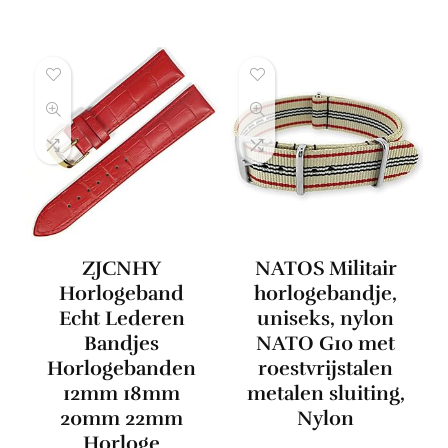
ZJCNHY
NATOS Militair
Horlogeband
horlogebandje,
Echt Lederen
uniseks, nylon
Bandjes
NATO G10 met
Horlogebanden
roestvrijstalen
12mm 18mm
metalen sluiting,
20mm 22mm
Nylon
Horloge