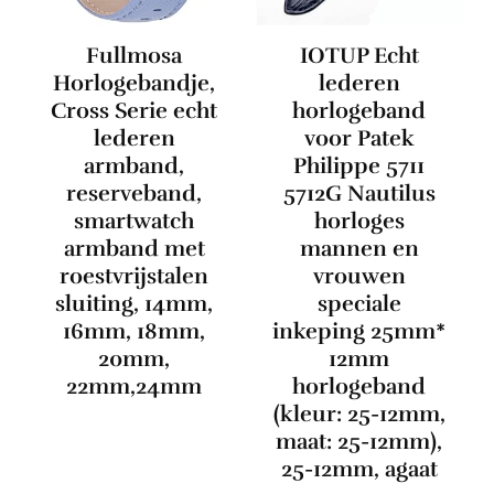
Fullmosa
IOTUP Echt
Horlogebandje,
lederen
Cross Serie echt
horlogeband
lederen
voor Patek
armband,
Philippe 5711
reserveband,
5712G Nautilus
smartwatch
horloges
armband met
mannen en
roestvrijstalen
vrouwen
sluiting, 14mm,
speciale
16mm, 18mm,
inkeping 25mm*
20mm,
12mm
22mm,24mm
horlogeband
(kleur: 25-12mm,
maat: 25-12mm),
25-12mm, agaat