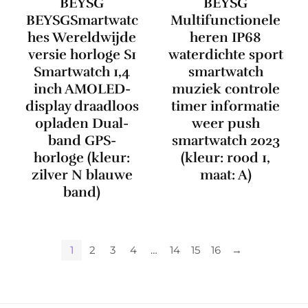
BEYSG
BEYSG
BEYSGSmartwatc
Multifunctionele
hes Wereldwijde
heren IP68
versie horloge S1
waterdichte sport
Smartwatch 1,4
smartwatch
inch AMOLED-
muziek controle
display draadloos
timer informatie
opladen Dual-
weer push
band GPS-
smartwatch 2023
horloge (kleur:
(kleur: rood 1,
zilver N blauwe
maat: A)
band)
1
2
3
4
…
14
15
16
→