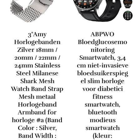
3°Amy
ABPWO
Horlogebanden
Bloedglucosemo
Zilver 18mm /
nitoring
20mm / 22mm /
Smartwatch, 3,4
24mm Stainless
cm niet-invasieve
Steel Milanese
bloedsuikerspieg
Shark Mesh
el slim horloge
Watch Band Strap
voor diabetici
Mesh metaal
fitness
Horlogeband
smartwatch,
Armband for
bluetooth
horloge #a (Band
modieus
Color : Silver,
smartwatch
Band Width :
(kleur: