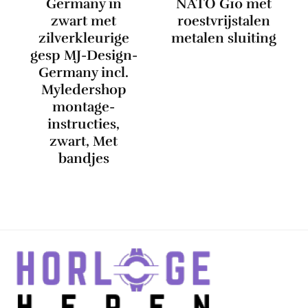
Germany in
NATO G10 met
zwart met
roestvrijstalen
zilverkleurige
metalen sluiting
gesp MJ-Design-
Germany incl.
Myledershop
montage-
instructies,
zwart, Met
bandjes