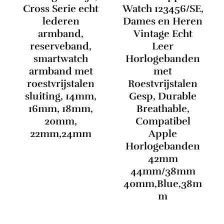
Cross Serie echt
Watch 123456/SE,
lederen
Dames en Heren
armband,
Vintage Echt
reserveband,
Leer
smartwatch
Horlogebanden
armband met
met
roestvrijstalen
Roestvrijstalen
sluiting, 14mm,
Gesp, Durable
16mm, 18mm,
Breathable,
20mm,
Compatibel
22mm,24mm
Apple
Horlogebanden
42mm
44mm/38mm
40mm,Blue,38m
m