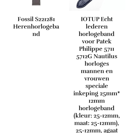
Fossil S221281
IOTUP Echt
Herenhorlogeba
lederen
nd
horlogeband
voor Patek
Philippe 5711
5712G Nautilus
horloges
mannen en
vrouwen
speciale
inkeping 25mm*
12mm
horlogeband
(kleur: 25-12mm,
maat: 25-12mm),
25-12mm, agaat