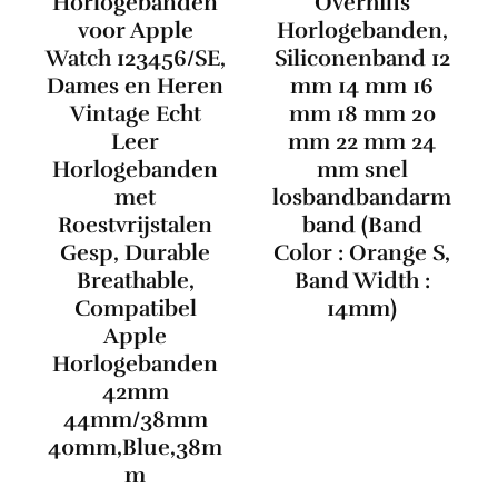
Horlogebanden
Overhil1s
voor Apple
Horlogebanden,
Watch 123456/SE,
Siliconenband 12
Dames en Heren
mm 14 mm 16
Vintage Echt
mm 18 mm 20
Leer
mm 22 mm 24
Horlogebanden
mm snel
met
losbandbandarm
Roestvrijstalen
band (Band
Gesp, Durable
Color : Orange S,
Breathable,
Band Width :
Compatibel
14mm)
Apple
Horlogebanden
42mm
44mm/38mm
40mm,Blue,38m
m