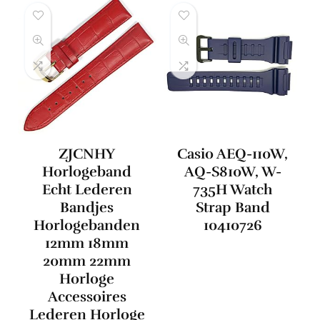
ZJCNHY
Casio AEQ-110W,
Horlogeband
AQ-S810W, W-
Echt Lederen
735H Watch
Bandjes
Strap Band
Horlogebanden
10410726
12mm 18mm
20mm 22mm
Horloge
Accessoires
Lederen Horloge