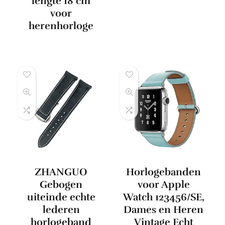
lengte 18 cm
voor
herenhorloge
ZHANGUO
Horlogebanden
Gebogen
voor Apple
uiteinde echte
Watch 123456/SE,
lederen
Dames en Heren
horlogeband
Vintage Echt