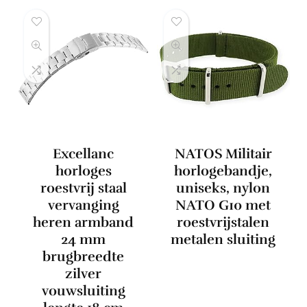
Excellanc
NATOS Militair
horloges
horlogebandje,
roestvrij staal
uniseks, nylon
vervanging
NATO G10 met
heren armband
roestvrijstalen
24 mm
metalen sluiting
brugbreedte
zilver
vouwsluiting