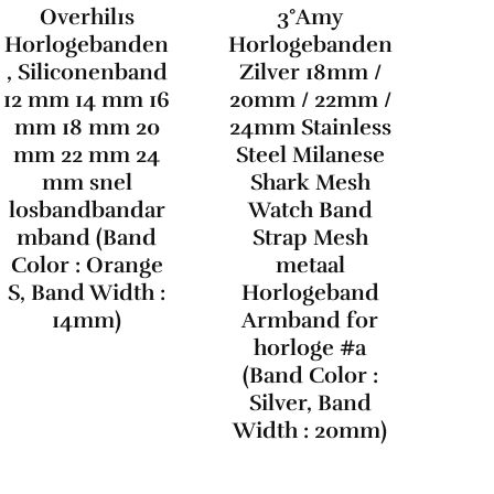
Overhil1s
3°Amy
Horlogebanden
Horlogebanden
, Siliconenband
Zilver 18mm /
12 mm 14 mm 16
20mm / 22mm /
mm 18 mm 20
24mm Stainless
mm 22 mm 24
Steel Milanese
mm snel
Shark Mesh
losbandbandar
Watch Band
mband (Band
Strap Mesh
Color : Orange
metaal
S, Band Width :
Horlogeband
14mm)
Armband for
horloge #a
(Band Color :
Silver, Band
Width : 20mm)