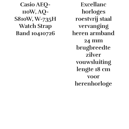
Casio AEQ-
Excellanc
110W, AQ-
horloges
S810W, W-735H
roestvrij staal
Watch Strap
vervanging
Band 10410726
heren armband
24 mm
brugbreedte
zilver
vouwsluiting
lengte 18 cm
voor
herenhorloge