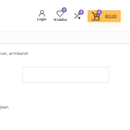
0
0
0
€
0.00
Login
Wishlist
ilver, armband
jken