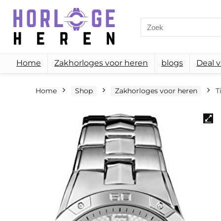
Search
for:
Home
Zakhorloges voor heren
blogs
Deal 
Home
Shop
Zakhorloges voor heren
T